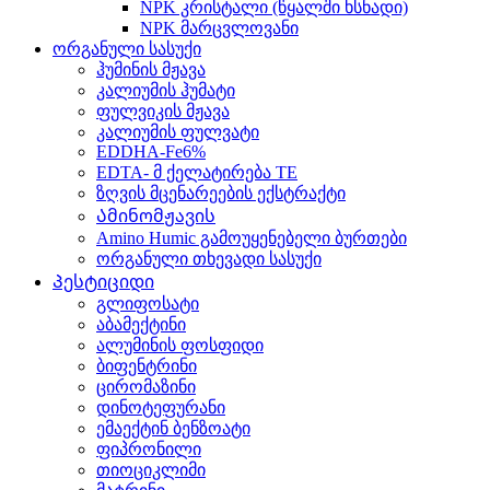
NPK კრისტალი (წყალში ხსნადი)
NPK მარცვლოვანი
ორგანული სასუქი
ჰუმინის მჟავა
კალიუმის ჰუმატი
ფულვიკის მჟავა
კალიუმის ფულვატი
EDDHA-Fe6%
EDTA- მ ქელატირება TE
ზღვის მცენარეების ექსტრაქტი
Ამინომჟავის
Amino Humic გამოუყენებელი ბურთები
ორგანული თხევადი სასუქი
Პესტიციდი
გლიფოსატი
აბამექტინი
ალუმინის ფოსფიდი
ბიფენტრინი
ცირომაზინი
დინოტეფურანი
ემაექტინ ბენზოატი
ფიპრონილი
თიოციკლიმი