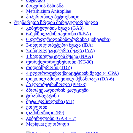
მატრინი
ბოვერია ბასიანა
Metarhizium Anisopliae
პიპერონილ ბუტოქსიდი
მცენარეთა ზრდის მარეგულირებელი
გიბერელინის მჟავა (GA3)
6-ბენზილამინოპურინი (6-BA)
6-ფურფურილამინოპურინი (კინეტინი)
3-ინდოლობუტური მჟავა (IBA)
3-ინდოლეაციტური მჟავა (IAA)
1-ნაფთილაცეტის მჟავა (NAA)
ფორქლორფენურონი (KT-30)
თიდიაზურონი (TDZ)
4-ქლოროფენოქსიაცეტინის მჟავა (4-CPA)
დიეთილ ამინოეთილ ჰქსანოატი (DA-6)
პაკლობუტრაზოლი (PP333)
პროჰექსადიონის კალციუმი
ტრანს-ზეატინი
მეტა-ტოპოლინი (MT)
ეთეფონი
დამინოზიდი (B9)
გიბერელინი (GA 4 + 7)
Mepiquat ქლორიდი