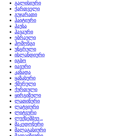
გალისიური
ქართველი
გუჯარათი
ჰაიტიური
ჰაუსა
ჰავაური
ებრაული
ჰომონგი
უნგრული
ისლანდიური
იგბო
იავური
კანადა
ყაზახური
ქმერული
ქურთული
ყირგიზული
ლათინური
ლატვიური
ლიტვური
ლუქსემბუუ ..
მაკედონური
მალაგასიური
მალაიზიური