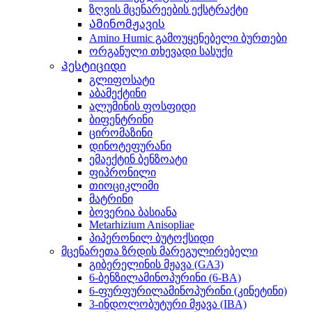
ზღვის მცენარეების ექსტრაქტი
Ამინომჟავის
Amino Humic გამოუყენებელი ბურთები
ორგანული თხევადი სასუქი
Პესტიციდი
გლიფოსატი
აბამექტინი
ალუმინის ფოსფიდი
ბიფენტრინი
ცირომაზინი
დინოტეფურანი
ემაექტინ ბენზოატი
ფიპრონილი
თიოციკლიმი
მატრინი
ბოვერია ბასიანა
Metarhizium Anisopliae
პიპერონილ ბუტოქსიდი
მცენარეთა ზრდის მარეგულირებელი
გიბერელინის მჟავა (GA3)
6-ბენზილამინოპურინი (6-BA)
6-ფურფურილამინოპურინი (კინეტინი)
3-ინდოლობუტური მჟავა (IBA)