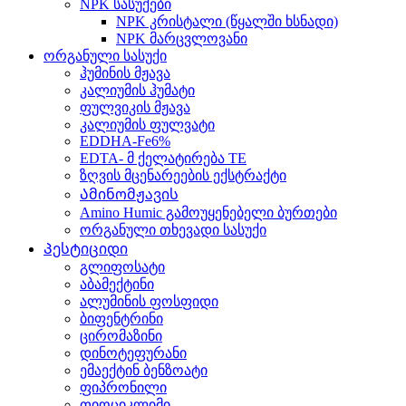
NPK სასუქები
NPK კრისტალი (წყალში ხსნადი)
NPK მარცვლოვანი
ორგანული სასუქი
ჰუმინის მჟავა
კალიუმის ჰუმატი
ფულვიკის მჟავა
კალიუმის ფულვატი
EDDHA-Fe6%
EDTA- მ ქელატირება TE
ზღვის მცენარეების ექსტრაქტი
Ამინომჟავის
Amino Humic გამოუყენებელი ბურთები
ორგანული თხევადი სასუქი
Პესტიციდი
გლიფოსატი
აბამექტინი
ალუმინის ფოსფიდი
ბიფენტრინი
ცირომაზინი
დინოტეფურანი
ემაექტინ ბენზოატი
ფიპრონილი
თიოციკლიმი