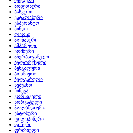
შვედური
პოლონური
ბასკური
კატალანური
ესპერანტო
ჰინდი
ლაოსი
ალბანური
ამჰარული
სომხური
აზერბაიჯანული
ბელორუსული
ბენგალური
ბოსნიური
ბულგარული
სებუანო
ჩიჩევა
კორსიკელი
ხორვატული
ჰოლანდიური
ესტონური
ფილიპინური
ფინური
ფრიზიული