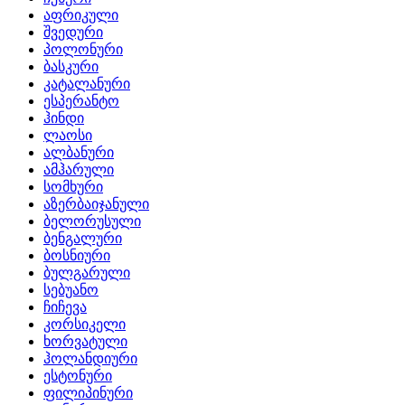
აფრიკული
შვედური
პოლონური
ბასკური
კატალანური
ესპერანტო
ჰინდი
ლაოსი
ალბანური
ამჰარული
სომხური
აზერბაიჯანული
ბელორუსული
ბენგალური
ბოსნიური
ბულგარული
სებუანო
ჩიჩევა
კორსიკელი
ხორვატული
ჰოლანდიური
ესტონური
ფილიპინური