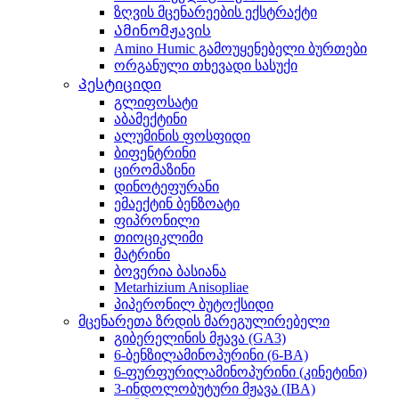
ზღვის მცენარეების ექსტრაქტი
Ამინომჟავის
Amino Humic გამოუყენებელი ბურთები
ორგანული თხევადი სასუქი
Პესტიციდი
გლიფოსატი
აბამექტინი
ალუმინის ფოსფიდი
ბიფენტრინი
ცირომაზინი
დინოტეფურანი
ემაექტინ ბენზოატი
ფიპრონილი
თიოციკლიმი
მატრინი
ბოვერია ბასიანა
Metarhizium Anisopliae
პიპერონილ ბუტოქსიდი
მცენარეთა ზრდის მარეგულირებელი
გიბერელინის მჟავა (GA3)
6-ბენზილამინოპურინი (6-BA)
6-ფურფურილამინოპურინი (კინეტინი)
3-ინდოლობუტური მჟავა (IBA)