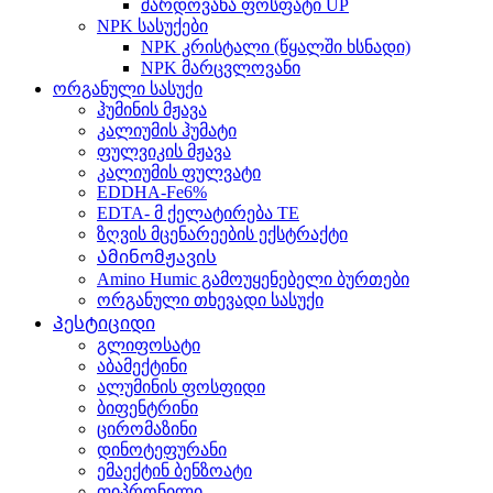
შარდოვანა ფოსფატი UP
NPK სასუქები
NPK კრისტალი (წყალში ხსნადი)
NPK მარცვლოვანი
ორგანული სასუქი
ჰუმინის მჟავა
კალიუმის ჰუმატი
ფულვიკის მჟავა
კალიუმის ფულვატი
EDDHA-Fe6%
EDTA- მ ქელატირება TE
ზღვის მცენარეების ექსტრაქტი
Ამინომჟავის
Amino Humic გამოუყენებელი ბურთები
ორგანული თხევადი სასუქი
Პესტიციდი
გლიფოსატი
აბამექტინი
ალუმინის ფოსფიდი
ბიფენტრინი
ცირომაზინი
დინოტეფურანი
ემაექტინ ბენზოატი
ფიპრონილი