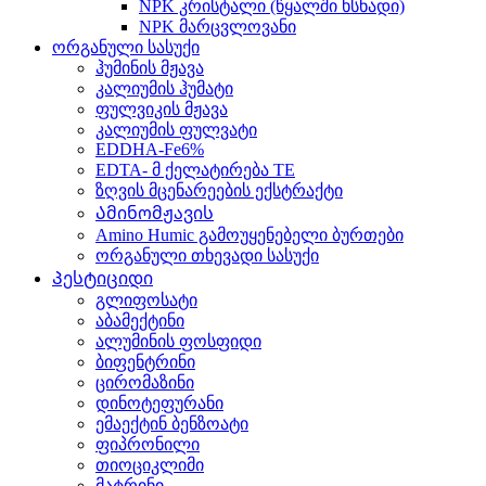
NPK კრისტალი (წყალში ხსნადი)
NPK მარცვლოვანი
ორგანული სასუქი
ჰუმინის მჟავა
კალიუმის ჰუმატი
ფულვიკის მჟავა
კალიუმის ფულვატი
EDDHA-Fe6%
EDTA- მ ქელატირება TE
ზღვის მცენარეების ექსტრაქტი
Ამინომჟავის
Amino Humic გამოუყენებელი ბურთები
ორგანული თხევადი სასუქი
Პესტიციდი
გლიფოსატი
აბამექტინი
ალუმინის ფოსფიდი
ბიფენტრინი
ცირომაზინი
დინოტეფურანი
ემაექტინ ბენზოატი
ფიპრონილი
თიოციკლიმი
მატრინი