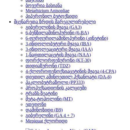
ბოვერია ბასიანა
Metarhizium Anisopliae
პიპერონილ ბუტოქსიდი
მცენარეთა ზრდის მარეგულირებელი
გიბერელინის მჟავა (GA3)
6-ბენზილამინოპურინი (6-BA)
6-ფურფურილამინოპურინი (კინეტინი)
3-ინდოლობუტური მჟავა (IBA)
3-ინდოლეაციტური მჟავა (IAA)
1-ნაფთილაცეტის მჟავა (NAA)
ფორქლორფენურონი (KT-30)
თიდიაზურონი (TDZ)
4-ქლოროფენოქსიაცეტინის მჟავა (4-CPA)
დიეთილ ამინოეთილ ჰქსანოატი (DA-6)
პაკლობუტრაზოლი (PP333)
პროჰექსადიონის კალციუმი
ტრანს-ზეატინი
მეტა-ტოპოლინი (MT)
ეთეფონი
დამინოზიდი (B9)
გიბერელინი (GA 4 + 7)
Mepiquat ქლორიდი