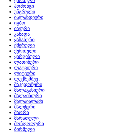
ებრაული
ჰომონგი
უნგრული
ისლანდიური
იგბო
იავური
კანადა
ყაზახური
ქმერული
ქურთული
ყირგიზული
ლათინური
ლატვიური
ლიტვური
ლუქსემბუუ ..
მაკედონური
მალაგასიური
მალაიზიური
მალაიალამი
მალტური
მაორი
მარათული
მონღოლური
ბირმული