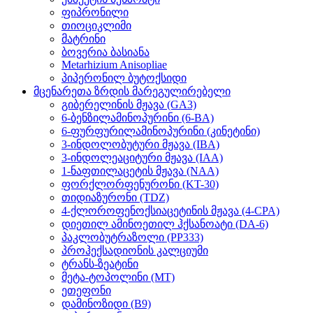
ფიპრონილი
თიოციკლიმი
მატრინი
ბოვერია ბასიანა
Metarhizium Anisopliae
პიპერონილ ბუტოქსიდი
მცენარეთა ზრდის მარეგულირებელი
გიბერელინის მჟავა (GA3)
6-ბენზილამინოპურინი (6-BA)
6-ფურფურილამინოპურინი (კინეტინი)
3-ინდოლობუტური მჟავა (IBA)
3-ინდოლეაციტური მჟავა (IAA)
1-ნაფთილაცეტის მჟავა (NAA)
ფორქლორფენურონი (KT-30)
თიდიაზურონი (TDZ)
4-ქლოროფენოქსიაცეტინის მჟავა (4-CPA)
დიეთილ ამინოეთილ ჰქსანოატი (DA-6)
პაკლობუტრაზოლი (PP333)
პროჰექსადიონის კალციუმი
ტრანს-ზეატინი
მეტა-ტოპოლინი (MT)
ეთეფონი
დამინოზიდი (B9)