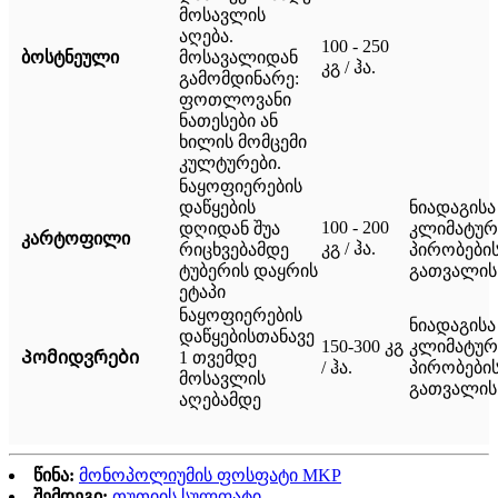
მოსავლის
აღება.
100 - 250
ბოსტნეული
მოსავალიდან
კგ / ჰა.
გამომდინარე:
ფოთლოვანი
ნათესები ან
ხილის მომცემი
კულტურები.
ნაყოფიერების
დაწყების
ნიადაგისა
100 - 200
დღიდან შუა
კლიმატურ
კარტოფილი
კგ / ჰა.
რიცხვებამდე
პირობები
ტუბერის დაყრის
გათვალის
ეტაპი
ნაყოფიერების
ნიადაგისა
დაწყებისთანავე
150-300 კგ
კლიმატურ
Პომიდვრები
1 თვემდე
/ ჰა.
პირობები
მოსავლის
გათვალის
აღებამდე
წინა:
მონოპოლიუმის ფოსფატი MKP
შემდეგი:
თუთიის სულფატი