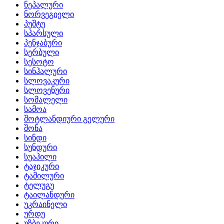
ნეპალური
ნორვეგიელი
პუშტუ
სპარსული
პენჯაბური
სერბული
სესოტო
სინჰალური
სლოვაკური
სლოვენური
სომალელი
სამოა
შოტლანდიური გელური
შონა
სინდი
სუნდური
სუაჰილი
ტაჯიკური
ტამილური
ტელუგუ
ტაილანდური
უკრაინელი
ურდუ
უზბეკური