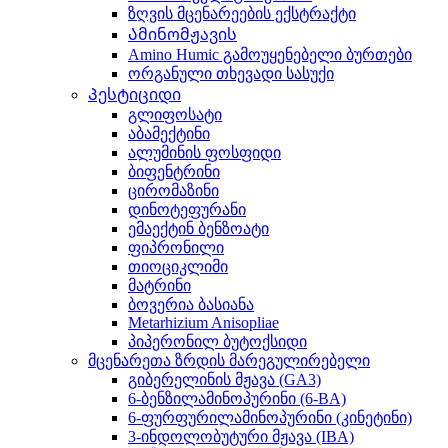
ზღვის მცენარეების ექსტრაქტი
Ამინომჟავის
Amino Humic გამოუყენებელი ბურთები
ორგანული თხევადი სასუქი
Პესტიციდი
გლიფოსატი
აბამექტინი
ალუმინის ფოსფიდი
ბიფენტრინი
ცირომაზინი
დინოტეფურანი
ემაექტინ ბენზოატი
ფიპრონილი
თიოციკლიმი
მატრინი
ბოვერია ბასიანა
Metarhizium Anisopliae
პიპერონილ ბუტოქსიდი
მცენარეთა ზრდის მარეგულირებელი
გიბერელინის მჟავა (GA3)
6-ბენზილამინოპურინი (6-BA)
6-ფურფურილამინოპურინი (კინეტინი)
3-ინდოლობუტური მჟავა (IBA)